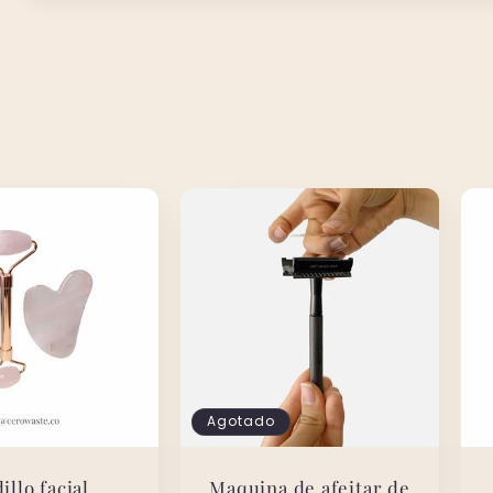
Agotado
illo facial
Maquina de afeitar de