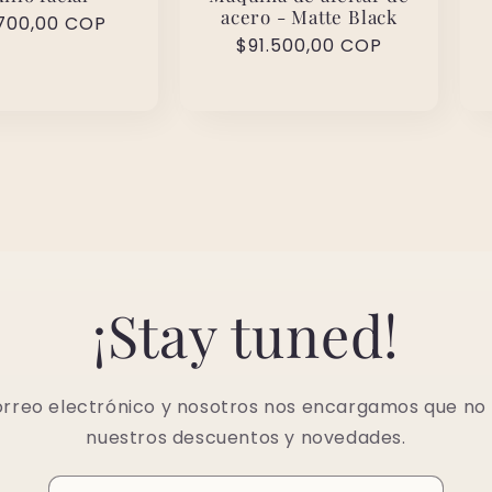
acero - Matte Black
io
700,00 COP
Precio
$91.500,00 COP
tual
habitual
¡Stay tuned!
orreo electrónico y nosotros nos encargamos que no 
nuestros descuentos y novedades.