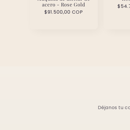
acero - Rose Gold
Prec
$54.
Precio
$91.500,00 COP
habi
habitual
Déjanos tu c