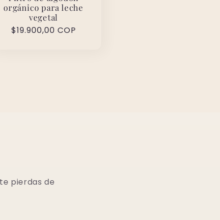
orgánico para leche
vegetal
Precio
$19.900,00 COP
habitual
te pierdas de