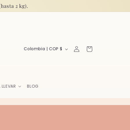
hasta 2 kg).
Iniciar
P
Carrito
Colombia | COP $
sesión
a
í
s
 LLEVAR
BLOG
/
r
e
g